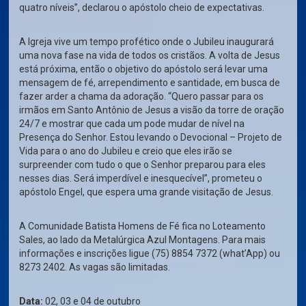
quatro níveis”, declarou o apóstolo cheio de expectativas.
A Igreja vive um tempo profético onde o Jubileu inaugurará
uma nova fase na vida de todos os cristãos. A volta de Jesus
está próxima, então o objetivo do apóstolo será levar uma
mensagem de fé, arrependimento e santidade, em busca de
fazer arder a chama da adoração. “Quero passar para os
irmãos em Santo Antônio de Jesus a visão da torre de oração
24/7 e mostrar que cada um pode mudar de nível na
Presença do Senhor. Estou levando o Devocional – Projeto de
Vida para o ano do Jubileu e creio que eles irão se
surpreender com tudo o que o Senhor preparou para eles
nesses dias. Será imperdível e inesquecível”, prometeu o
apóstolo Engel, que espera uma grande visitação de Jesus.
A Comunidade Batista Homens de Fé fica no Loteamento
Sales, ao lado da Metalúrgica Azul Montagens. Para mais
informações e inscrições ligue (75) 8854 7372 (what’App) ou
8273 2402. As vagas são limitadas.
Data:
02, 03 e 04 de outubro